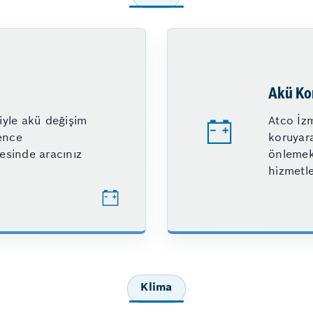
Akü Ko
yle akü değişim
Atco İzm
ence
koruyar
esinde aracınız
önlemek 
hizmetle
Klima