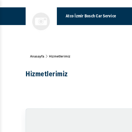
Atco İzmir Bosch Car Service
Maf Se
Anasayfa
Hizmetlerimiz
Araç Bakım & Onarım
Motor
Muayene Ve Bakım
Hizmetlerimiz
Bahar Bakımı
Difera
Kış Bakımı
Periyodik Bakım
15 Adım Kontrol
Klima