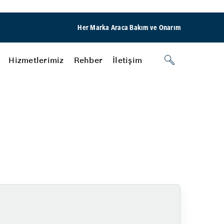
Her Marka Araca Bakım ve Onarım
Hizmetlerimiz
Rehber
İletişim
Akü
ri
Akülerde Garanti
Akü Kontrolü
Atco İzmir
Rehber
Lastik