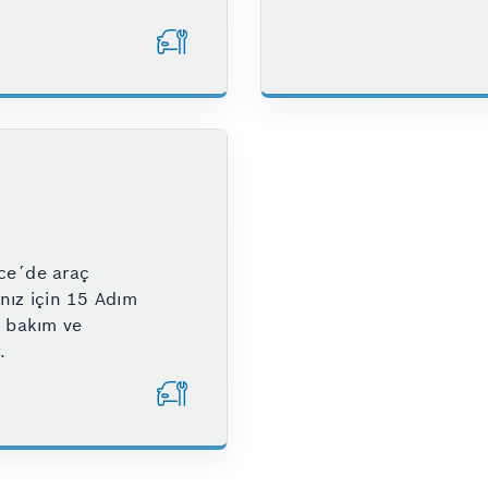
ce´de araç
nız için 15 Adım
ı bakım ve
.