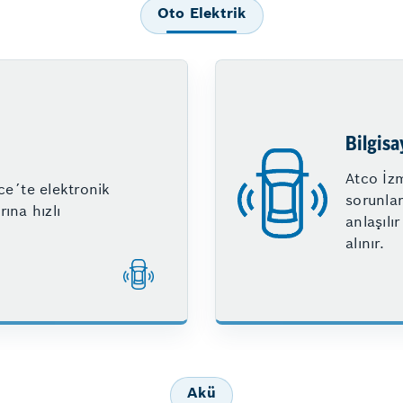
Oto Elektrik
Bilgisa
Atco İzm
ce´te elektronik
sorunları
rına hızlı
anlaşılı
alınır.
Akü