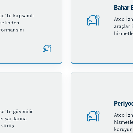
Bahar 
ce´te kapsamlı
Atco İz
metinden
araçlar 
rformansını
hizmetle
Periyo
e´te güvenilir
Atco İzm
ış şartlarına
hizmetle
 sürüş
koruyun