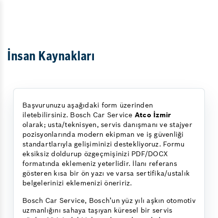
İnsan Kaynakları
Başvurunuzu aşağıdaki form üzerinden
iletebilirsiniz. Bosch Car Service
Atco İzmir
olarak; usta/teknisyen, servis danışmanı ve stajyer
pozisyonlarında modern ekipman ve iş güvenliği
standartlarıyla gelişiminizi destekliyoruz. Formu
eksiksiz doldurup özgeçmişinizi PDF/DOCX
formatında eklemeniz yeterlidir. İlanı referans
gösteren kısa bir ön yazı ve varsa sertifika/ustalık
belgelerinizi eklemenizi öneririz.
Bosch Car Service, Bosch’un yüz yılı aşkın otomotiv
uzmanlığını sahaya taşıyan küresel bir servis